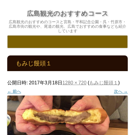
広島観光のおすすめコース
広島観光のおすすめのコースと宮島・平和記念公園・呉・竹原市・
広島市街の観光や、尾道の観光、広島でおすすめの食事なども紹介
しています
コ
ン
テ
もみじ饅頭１
ン
ツ
へ
ス
キ
公開日時:
2017年3月18日
1280 × 720
(
もみじ饅頭１
)
ッ
プ
← 前へ
次へ →