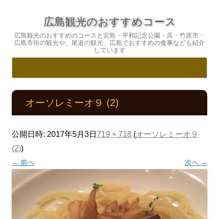
広島観光のおすすめコース
広島観光のおすすめのコースと宮島・平和記念公園・呉・竹原市・
広島市街の観光や、尾道の観光、広島でおすすめの食事なども紹介
しています
コ
ン
テ
オーソレミーオ９ (2)
ン
ツ
へ
ス
キ
公開日時:
2017年5月3日
719 × 718
(
オーソレミーオ９
ッ
プ
(2)
)
← 前へ
次へ →