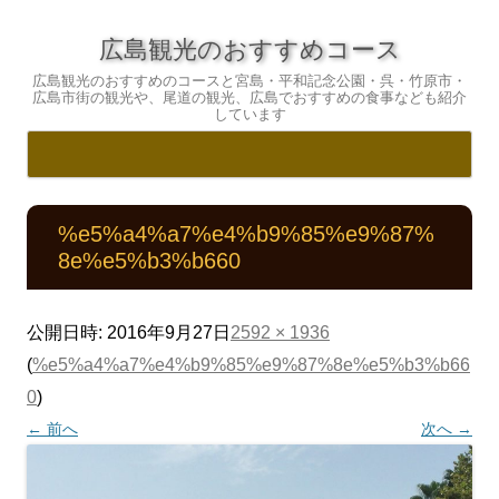
広島観光のおすすめコース
広島観光のおすすめのコースと宮島・平和記念公園・呉・竹原市・
広島市街の観光や、尾道の観光、広島でおすすめの食事なども紹介
しています
コ
ン
テ
%e5%a4%a7%e4%b9%85%e9%87%
ン
ツ
8e%e5%b3%b660
へ
ス
キ
ッ
プ
公開日時:
2016年9月27日
2592 × 1936
(
%e5%a4%a7%e4%b9%85%e9%87%8e%e5%b3%b66
0
)
← 前へ
次へ →