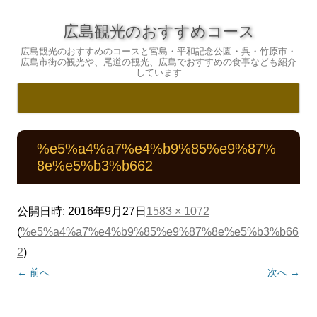
広島観光のおすすめコース
広島観光のおすすめのコースと宮島・平和記念公園・呉・竹原市・
広島市街の観光や、尾道の観光、広島でおすすめの食事なども紹介
しています
コ
ン
テ
%e5%a4%a7%e4%b9%85%e9%87%
ン
ツ
8e%e5%b3%b662
へ
ス
キ
ッ
プ
公開日時:
2016年9月27日
1583 × 1072
(
%e5%a4%a7%e4%b9%85%e9%87%8e%e5%b3%b66
2
)
← 前へ
次へ →