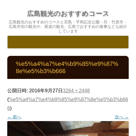
広島観光のおすすめコース
広島観光のおすすめのコースと宮島・平和記念公園・呉・竹原市・
広島市街の観光や、尾道の観光、広島でおすすめの食事なども紹介
しています
コ
ン
テ
%e5%a4%a7%e4%b9%85%e9%87%
ン
ツ
8e%e5%b3%b666
へ
ス
キ
ッ
プ
公開日時:
2016年9月27日
3264 × 2448
(
%e5%a4%a7%e4%b9%85%e9%87%8e%e5%b3%b66
6
)
← 前へ
次へ →