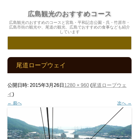
広島観光のおすすめコース
広島観光のおすすめのコースと宮島・平和記念公園・呉・竹原市・
広島市街の観光や、尾道の観光、広島でおすすめの食事なども紹介
しています
コ
ン
テ
尾道ロープウェイ
ン
ツ
へ
ス
キ
公開日時:
2015年3月26日
1280 × 960
(
尾道ロープウェ
ッ
プ
イ
)
← 前へ
次へ →