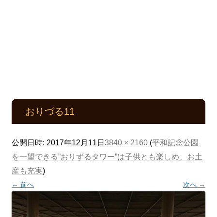
おりづる11
公開日時:
2017年12月11日
3840 × 2160
(
平和記念公園
を一望できる”おりずるタワー”は子供とも楽しめ、お土
産も充実
)
← 前へ
次へ →