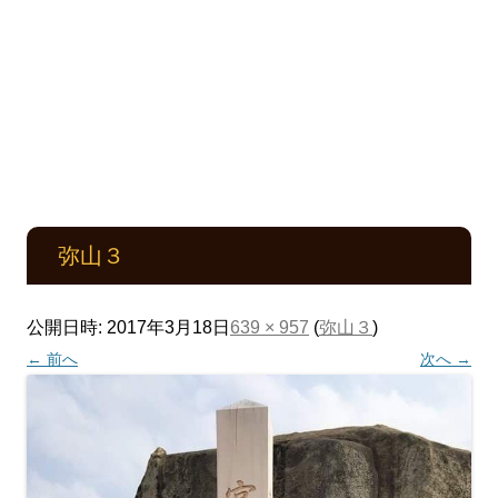
弥山３
公開日時:
2017年3月18日
639 × 957
(
弥山３
)
← 前へ
次へ →