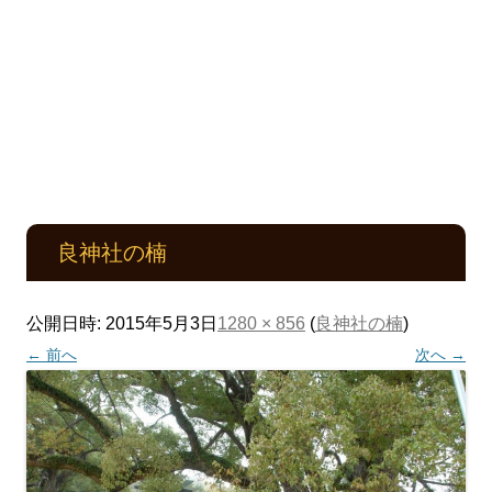
良神社の楠
公開日時:
2015年5月3日
1280 × 856
(
良神社の楠
)
← 前へ
次へ →