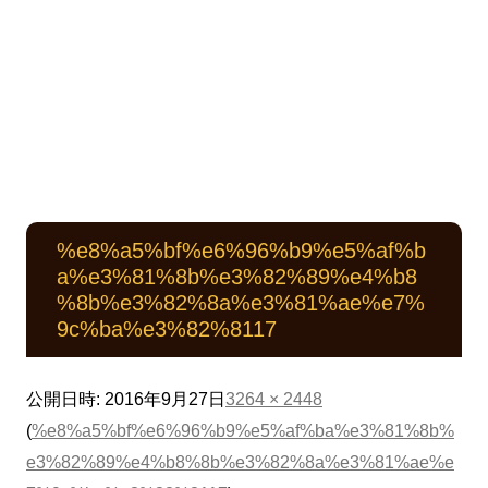
%e8%a5%bf%e6%96%b9%e5%af%b
a%e3%81%8b%e3%82%89%e4%b8
%8b%e3%82%8a%e3%81%ae%e7%
9c%ba%e3%82%8117
公開日時:
2016年9月27日
3264 × 2448
(
%e8%a5%bf%e6%96%b9%e5%af%ba%e3%81%8b%
e3%82%89%e4%b8%8b%e3%82%8a%e3%81%ae%e