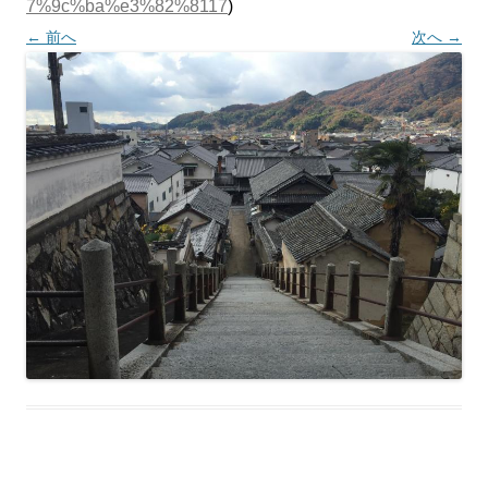
7%9c%ba%e3%82%8117
)
← 前へ
次へ →