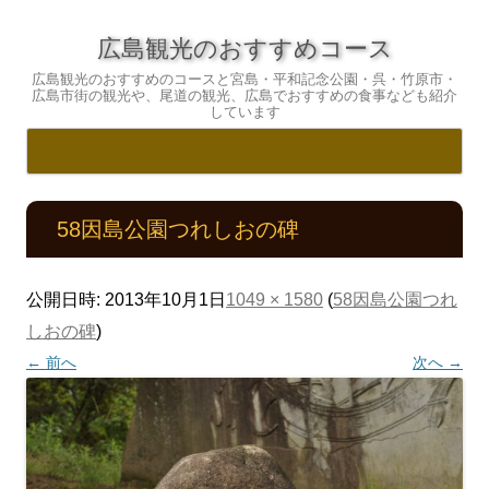
広島観光のおすすめコース
広島観光のおすすめのコースと宮島・平和記念公園・呉・竹原市・
広島市街の観光や、尾道の観光、広島でおすすめの食事なども紹介
しています
コ
ン
テ
58因島公園つれしおの碑
ン
ツ
へ
ス
キ
公開日時:
2013年10月1日
1049 × 1580
(
58因島公園つれ
ッ
プ
しおの碑
)
← 前へ
次へ →