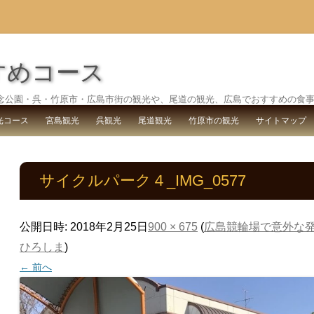
すめコース
念公園・呉・竹原市・広島市街の観光や、尾道の観光、広島でおすすめの食
コ
ン
光コース
宮島観光
呉観光
尾道観光
竹原市の観光
サイトマップ
テ
ン
ツ
へ
ス
サイクルパーク４_IMG_0577
キ
ッ
プ
公開日時:
2018年2月25日
900 × 675
(
広島競輪場で意外な
ひろしま
)
← 前へ