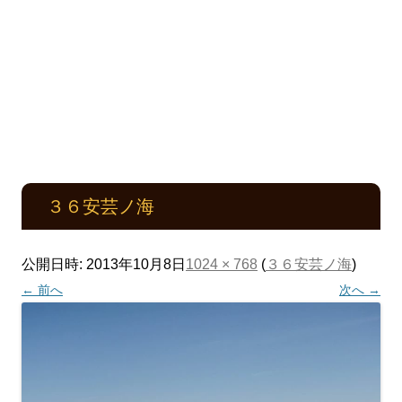
３６安芸ノ海
公開日時:
2013年10月8日
1024 × 768
(
３６安芸ノ海
)
← 前へ
次へ →