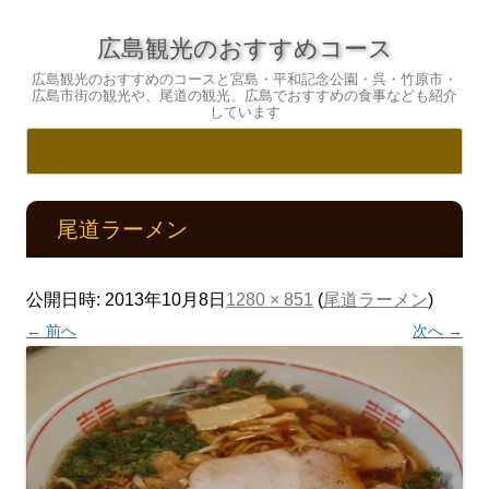
広島観光のおすすめコース
広島観光のおすすめのコースと宮島・平和記念公園・呉・竹原市・
広島市街の観光や、尾道の観光、広島でおすすめの食事なども紹介
しています
コ
ン
テ
尾道ラーメン
ン
ツ
へ
ス
キ
公開日時:
2013年10月8日
1280 × 851
(
尾道ラーメン
)
ッ
プ
← 前へ
次へ →