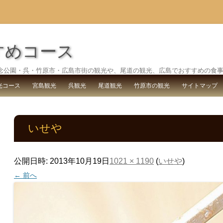
すめコース
念公園・呉・竹原市・広島市街の観光や、尾道の観光、広島でおすすめの食
コ
ン
光コース
宮島観光
呉観光
尾道観光
竹原市の観光
サイトマップ
テ
ン
ツ
へ
ス
いせや
キ
ッ
プ
公開日時:
2013年10月19日
1021 × 1190
(
いせや
)
← 前へ