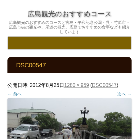
広島観光のおすすめコース
広島観光のおすすめのコースと宮島・平和記念公園・呉・竹原市・
広島市街の観光や、尾道の観光、広島でおすすめの食事なども紹介
しています
コ
ン
テ
DSC00547
ン
ツ
へ
ス
キ
公開日時:
2012年8月25日
1280 × 959
(
DSC00547
)
ッ
プ
← 前へ
次へ →