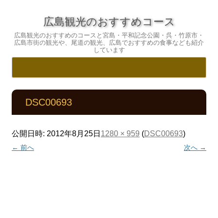
広島観光のおすすめコース
広島観光のおすすめのコースと宮島・平和記念公園・呉・竹原市・
広島市街の観光や、尾道の観光、広島でおすすめの食事なども紹介
しています
コ
ン
テ
DSC00693
ン
ツ
へ
ス
キ
公開日時:
2012年8月25日
1280 × 959
(
DSC00693
)
ッ
プ
← 前へ
次へ →