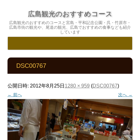
広島観光のおすすめコース
広島観光のおすすめのコースと宮島・平和記念公園・呉・竹原市・
広島市街の観光や、尾道の観光、広島でおすすめの食事なども紹介
しています
コ
ン
テ
DSC00767
ン
ツ
へ
ス
キ
公開日時:
2012年8月25日
1280 × 959
(
DSC00767
)
ッ
プ
← 前へ
次へ →