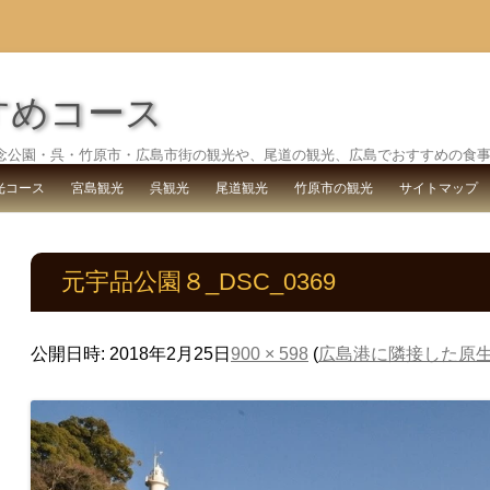
すめコース
念公園・呉・竹原市・広島市街の観光や、尾道の観光、広島でおすすめの食
コ
ン
光コース
宮島観光
呉観光
尾道観光
竹原市の観光
サイトマップ
テ
ン
ツ
へ
ス
元宇品公園８_DSC_0369
キ
ッ
プ
公開日時:
2018年2月25日
900 × 598
(
広島港に隣接した原