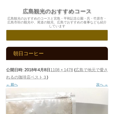
広島観光のおすすめコース
広島観光のおすすめのコースと宮島・平和記念公園・呉・竹原市・
広島市街の観光や、尾道の観光、広島でおすすめの食事なども紹介
しています
コ
ン
テ
朝日コーヒー
ン
ツ
へ
ス
キ
公開日時:
2018年4月8日
1108 × 1478
(
広島で地元で愛さ
ッ
プ
れるの珈琲店ベスト３
)
← 前へ
次へ →