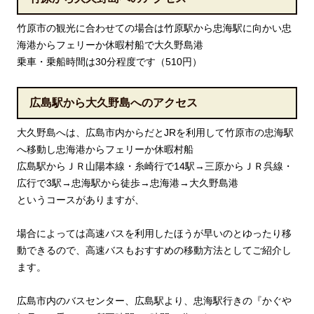
竹原市の観光に合わせての場合は竹原駅から忠海駅に向かい忠
海港からフェリーか休暇村船で大久野島港
乗車・乗船時間は30分程度です（510円）
広島駅から大久野島へのアクセス
大久野島へは、広島市内からだとJRを利用して竹原市の忠海駅
へ移動し忠海港からフェリーか休暇村船
広島駅からＪＲ山陽本線・糸崎行で14駅→三原からＪＲ呉線・
広行で3駅→忠海駅から徒歩→忠海港→大久野島港
というコースがありますが、
場合によっては高速バスを利用したほうが早いのとゆったり移
動できるので、高速バスもおすすめの移動方法としてご紹介し
ます。
広島市内のバスセンター、広島駅より、忠海駅行きの『かぐや