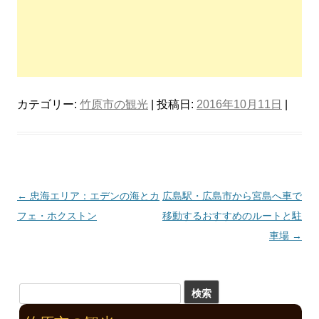
カテゴリー:
竹原市の観光
| 投稿日:
2016年10月11日
|
投
←
忠海エリア：エデンの海とカ
広島駅・広島市から宮島へ車で
稿
フェ・ホクストン
移動するおすすめのルートと駐
ナ
車場
→
ビ
ゲ
検
ー
索
シ