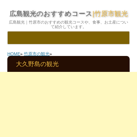
広島観光のおすすめコース
|竹原市観光
広島観光｜竹原市のおすすめの観光コースや、食事、お土産につい
て紹介しています。
コ
ン
HOME
»
竹原市の観光
»
テ
ン
大久野島の観光
ツ
へ
ス
キ
ッ
プ