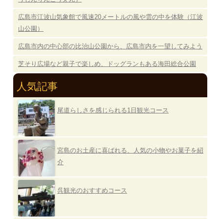
広島市江波山気象館で風速20メートルの風や雲の中を体験（江波
山公園）
広島市内の中心部の比治山公園から、広島市内を一望してみよう
芝そり広場など親子で楽しめ、ドッグランもある海田総合公園
人気記事
尾道らしさを感じられる1日観光コース
宮島のお土産に喜ばれる、人気の小物やお菓子を紹
介
呉観光のおすすめコース