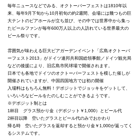
毎年ニュースなどでみる、オクトーバーフェストは1810年以
来、毎年9月下旬から10月初旬の約2週間、会場には幾つもの巨
大テントのビアホールが立ち並び、その中では世界中から集っ
たビールファンが毎年600万人以上の人訪れている世界最大の
ビール祭りです。
雰囲気が味わえる巨大ビアガーデンイベント「広島オクトーバ
ーフェスト2013」がドイツ連邦共和国総領事館／ドイツ観光局
などの後援により、旧広島市民球場で開催されます。
日本でも各地でドイツのオクトーバーフェストを模した催しが
開催されていますが、中国四国地方では初の開催
入場料はもちろん無料！デポジットでジョッキをゲットして、
いろいろなビールをたのしむことができるようです。
※デポジット制とは
1杯目 グラス預かり金（デポジット￥1,000）とビール代
2杯目以降 空いたグラスとビール代のみでおかわり
帰る時 空いたグラスを返却すると預かり金￥1,000が返ってく
るシステムです。