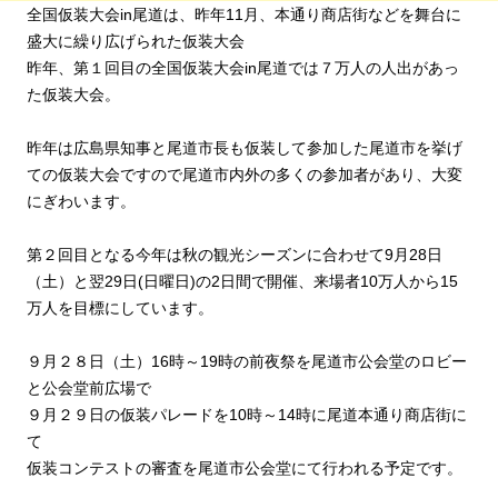
全国仮装大会in尾道は、昨年11月、本通り商店街などを舞台に
盛大に繰り広げられた仮装大会
昨年、第１回目の全国仮装大会in尾道では７万人の人出があっ
た仮装大会。
昨年は広島県知事と尾道市長も仮装して参加した尾道市を挙げ
ての仮装大会ですので尾道市内外の多くの参加者があり、大変
にぎわいます。
第２回目となる今年は秋の観光シーズンに合わせて9月28日
（土）と翌29日(日曜日)の2日間で開催、来場者10万人から15
万人を目標にしています。
９月２８日（土）16時～19時の前夜祭を尾道市公会堂のロビー
と公会堂前広場で
９月２９日の仮装パレードを10時～14時に尾道本通り商店街に
て
仮装コンテストの審査を尾道市公会堂にて行われる予定です。